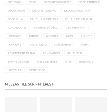
DRESSING
DÉCO
DÉCO-RESPONSABLE
DÉCO ETHNIQUE
DÉCORATION
DÉCORER DES WC
DÉCO SCANDICRAFT
DÉCO VILLA
FAUTEUIL SUSPENDU
FEUILLE DE PALMIER
GUADELOUPE
INFLUENCES DÉCO
LIEU INSPIRANT
LOCATAIRE
MIROIR
MOBILIER
NOËL
PLANTES
POMPONS
PROJET DÉCO
RANGEMENT
RAPHIA
REVÊTEMENT MURAL
RÉNOVATION
SALLE D'EAU
SAPINS DE NOËL
TABLE DE FÊTES
TAPIS
TENDANCE
UPCYCLER
VISITE DÉCO
MISSZASTYLE SUR PINTEREST