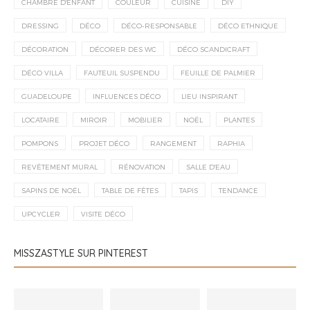
CHAMBRE D'ENFANT
COULEUR
CUISINE
DIY
DRESSING
DÉCO
DÉCO-RESPONSABLE
DÉCO ETHNIQUE
DÉCORATION
DÉCORER DES WC
DÉCO SCANDICRAFT
DÉCO VILLA
FAUTEUIL SUSPENDU
FEUILLE DE PALMIER
GUADELOUPE
INFLUENCES DÉCO
LIEU INSPIRANT
LOCATAIRE
MIROIR
MOBILIER
NOËL
PLANTES
POMPONS
PROJET DÉCO
RANGEMENT
RAPHIA
REVÊTEMENT MURAL
RÉNOVATION
SALLE D'EAU
SAPINS DE NOËL
TABLE DE FÊTES
TAPIS
TENDANCE
UPCYCLER
VISITE DÉCO
MISSZASTYLE SUR PINTEREST