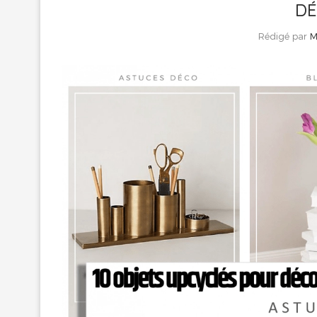
DÉ
Rédigé par
M