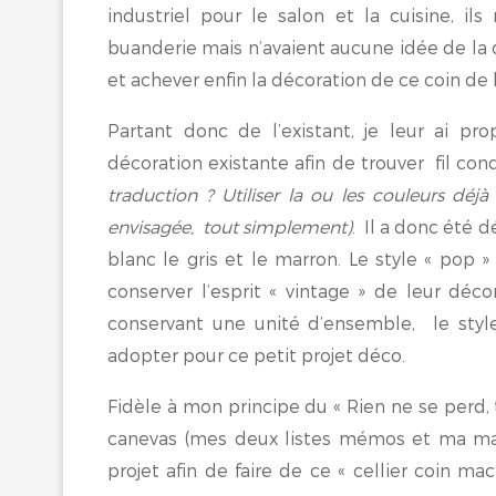
industriel pour le salon et la cuisine, il
buanderie mais n’avaient aucune idée de la déc
et achever enfin la décoration de ce coin de l
Partant donc de l’existant, je leur ai pr
décoration existante afin de trouver fil co
traduction ? Utiliser la ou les couleurs d
envisagée, tout simplement)
. Il a donc été d
blanc le gris et le marron. Le style « pop » 
conserver l’esprit « vintage » de leur déc
conservant une unité d’ensemble, le sty
adopter pour ce petit projet déco.
Fidèle à mon principe du « Rien ne se perd,
canevas (mes deux listes mémos et ma matr
projet afin de faire de ce « cellier coin m